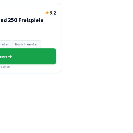
★
9.2
und 250 Freispiele
teller
Bank Transfer
hen →
 gelten