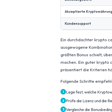
Akzeptierte Kryptowährun
Kundensupport
Ein durchdachter krypto ca
ausgewogene Kombination a
größten Bonus schielt, üb
machen. Ein guter krypto c
präsentiert die Kriterien h
Folgende Schritte empfehle
Lege fest, welche Krypto
Prüfe die Lizenz und die R
Vergleiche die Bonusbedin