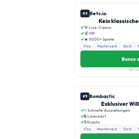
Bets.io
#3
Kein klassisch
✓
🎯 Live-Casino
✓
💰 VIP
✓
🔥 5000+ Spiele
Visa
Mastercard
Skrill
Bonus 
18+ · 
Bombastic
#5
Exklusiver W
✓
⚡ Schnelle Auszahlungen
✓
🔒 Lizenziert
✓
₿ Krypto
Visa
Mastercard
Skrill