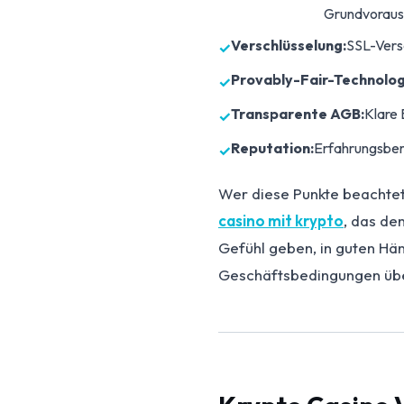
Grundvoraus
Verschlüsselung:
SSL-Vers
Provably-Fair-Technolog
Transparente AGB:
Klare 
Reputation:
Erfahrungsber
Wer diese Punkte beachtet,
casino mit krypto
, das de
Gefühl geben, in guten Hän
Geschäftsbedingungen übe