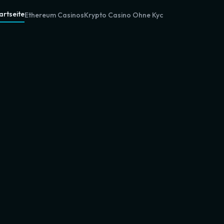
artseite
Ethereum Casinos
Krypto Casino Ohne Kyc