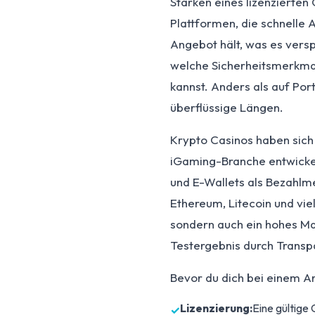
Stärken eines lizenzierten
Plattformen, die schnelle 
Angebot hält, was es versp
welche Sicherheitsmerkmal
kannst. Anders als auf Por
überflüssige Längen.
Krypto Casinos haben sich 
iGaming-Branche entwicke
und E-Wallets als Bezahlm
Ethereum, Litecoin und vie
sondern auch ein hohes Maß
Testergebnis durch Transpa
Bevor du dich bei einem Anb
Lizenzierung:
Eine gültige 