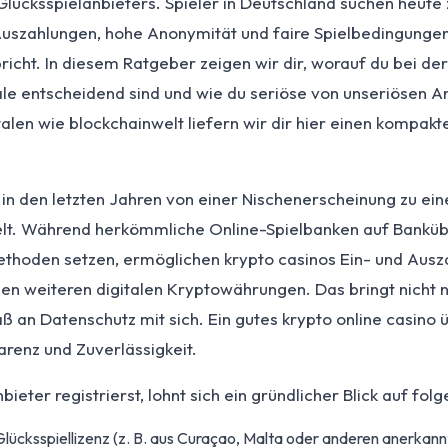
 Glücksspielanbieters. Spieler in Deutschland suchen heu
Auszahlungen, hohe Anonymität und faire Spielbedingungen
richt. In diesem Ratgeber zeigen wir dir, worauf du bei der
e entscheidend sind und wie du seriöse von unseriösen A
talen wie blockchainwelt liefern wir dir hier einen kompak
in den letzten Jahren von einer Nischenerscheinung zu ei
lt. Während herkömmliche Online-Spielbanken auf Banküb
ethoden setzen, ermöglichen krypto casinos Ein- und Ausza
len weiteren digitalen Kryptowährungen. Das bringt nicht 
 an Datenschutz mit sich. Ein gutes krypto online casino 
renz und Zuverlässigkeit.
ieter registrierst, lohnt sich ein gründlicher Blick auf fol
Glücksspiellizenz (z. B. aus Curaçao, Malta oder anderen anerkannt