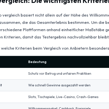
ergleich: Die wichtigsten Kriterie
no vergleich basiert nicht allein auf der Höhe des Willkom
n zusammen, die das Gesamterlebnis bestimmen. Um die be
u verschiedene Plattformen anhand einheitlicher Maßstäbe 
ren Kriterien, damit das Testergebnis nachvollziehbar bleibt
, welche Kriterien beim Vergleich von Anbietern besonders 
Bedeutung
Schutz vor Betrug und unfairen Praktiken
it
Wie schnell Gewinne ausgezahlt werden
Slots, Tischspiele, Live-Casino, Crash-Games
Willkommenspaket, Cashback, Freispiele